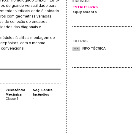
m (US), homologado UNE-En 12810-
Indústria
es de grande versatilidade para
ESTRUTURAS
lementos verticais onde é soldado
equipamento
uros com geometrias variadas,
vos de conexão de encaixes
midades das diagonais e
 módulos facilita a montagem do
EXTRAS
e depósitos, com o mesmo
convencional.
INFO TÉCNICA
PDF
Resistência
Seg. Contra
Mecânica
Incêndios
Classe 3
-