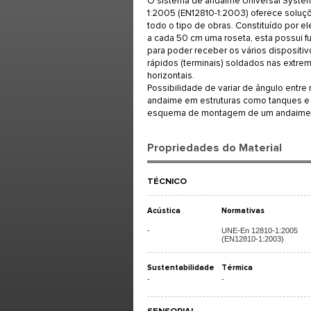
O sistema de andaime Universal Syste
1:2005 (EN12810-1:2003) oferece soluçõ
todo o tipo de obras. Constituído por e
a cada 50 cm uma roseta, esta possui f
para poder receber os vários dispositi
rápidos (terminais) soldados nas extre
horizontais.
Possibilidade de variar de ângulo entre
andaime em estruturas como tanques 
esquema de montagem de um andaime 
Propriedades do Material
TÉCNICO
Acústica
Normativas
-
UNE-En 12810-1:2005
(EN12810-1:2003)
Sustentabilidade
Térmica
-
-