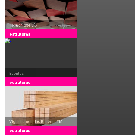
Tecnonique 5.5
estruturas
Eventos
estruturas
Vigas Lameladas Banema TM
estruturas