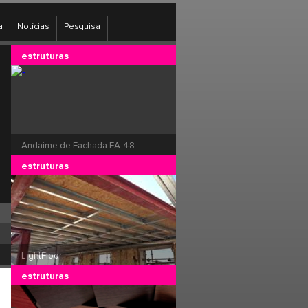
a
Notícias
Pesquisa
estruturas
Andaime de Fachada FA-48
estruturas
LightFloor
estruturas